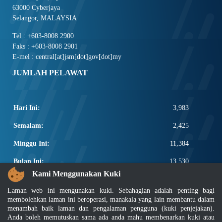
63000 Cyberjaya
Selangor, MALAYSIA
Tel : +603-8008 2900
Faks : +603-8008 2901
E-mel : central[at]jsm[dot]gov[dot]my
JUMLAH PELAWAT
Hari Ini:
3,983
Semalam:
2,425
Minggu Ini:
11,384
Bulan Ini:
13,530
Kami Menggunakan Kuki
Total:
2,661,156
Laman web ini mengunakan kuki. Sebahagian adalah penting bagi
PAUTAN POPULAR
membolehkan laman ini beroperasi, manakala yang lain membantu dalam
menambah baik laman dan pengalaman pengguna (kuki penjejakan).
Anda boleh memutuskan sama ada anda mahu membenarkan kuki atau
Elektroteknikal, ICT dan Pembinaan