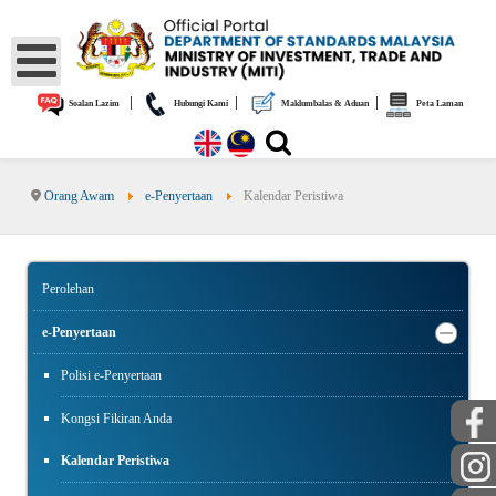
|
|
|
Soalan Lazim
Hubungi Kami
Maklumbalas & Aduan
Peta Laman
Orang Awam
e-Penyertaan
Kalendar Peristiwa
Perolehan
e-Penyertaan
Polisi e-Penyertaan
Kongsi Fikiran Anda
Kalendar Peristiwa