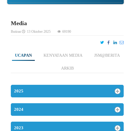
Media
Butiran
13 Oktober 2025
69190
UCAPAN
KENYATAAN MEDIA
JSM@BERITA
ARKIB
2025
2024
2023