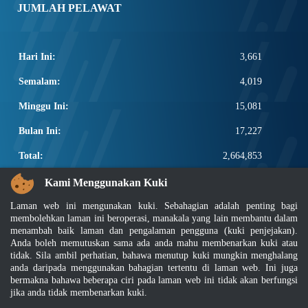
JUMLAH PELAWAT
Hari Ini:
3,661
Semalam:
4,019
Minggu Ini:
15,081
Bulan Ini:
17,227
Total:
2,664,853
PAUTAN POPULAR
Kami Menggunakan Kuki
Laman web ini mengunakan kuki. Sebahagian adalah penting bagi
Elektroteknikal, ICT dan Pembinaan
membolehkan laman ini beroperasi, manakala yang lain membantu dalam
Other Notification Search
menambah baik laman dan pengalaman pengguna (kuki penjejakan).
Regular Notification Search
Anda boleh memutuskan sama ada anda mahu membenarkan kuki atau
Notification Subscription
tidak. Sila ambil perhatian, bahawa menutup kuki mungkin menghalang
Pengurusan Perniagaan dan Keselamatan Pekerjaan
anda daripada menggunakan bahagian tertentu di laman web. Ini juga
bermakna bahawa beberapa ciri pada laman web ini tidak akan berfungsi
jika anda tidak membenarkan kuki.
Penafian
|
Dasar Keselamatan
|
Dasar Privasi
|
Dasar Privasi Aplikasi
|
Soalan Lazim