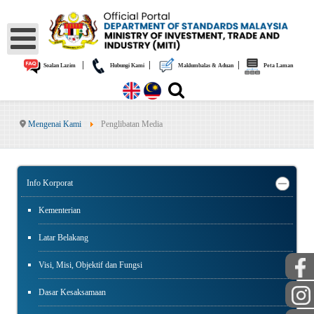
|
|
|
Soalan Lazim
Hubungi Kami
Maklumbalas & Aduan
Peta Laman
Mengenai Kami
Penglibatan Media
Info Korporat
Kementerian
Latar Belakang
Visi, Misi, Objektif dan Fungsi
Dasar Kesaksamaan