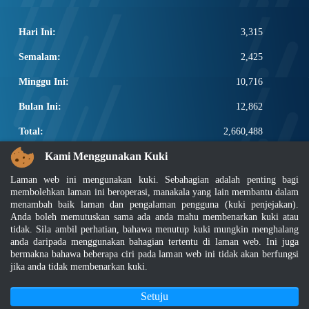
Hari Ini:
3,315
Semalam:
2,425
Minggu Ini:
10,716
Bulan Ini:
12,862
Total:
2,660,488
PAUTAN POPULAR
Kami Menggunakan Kuki
Laman web ini mengunakan kuki. Sebahagian adalah penting bagi
Elektroteknikal, ICT dan Pembinaan
membolehkan laman ini beroperasi, manakala yang lain membantu dalam
Other Notification Search
menambah baik laman dan pengalaman pengguna (kuki penjejakan).
Regular Notification Search
Anda boleh memutuskan sama ada anda mahu membenarkan kuki atau
Notification Subscription
tidak. Sila ambil perhatian, bahawa menutup kuki mungkin menghalang
anda daripada menggunakan bahagian tertentu di laman web. Ini juga
Pengurusan Perniagaan dan Keselamatan Pekerjaan
bermakna bahawa beberapa ciri pada laman web ini tidak akan berfungsi
jika anda tidak membenarkan kuki.
Penafian
|
Dasar Keselamatan
|
Dasar Privasi
|
Dasar Privasi Aplikasi
|
Soalan Lazim
Setuju
|
Peta Laman
|
MyGOV