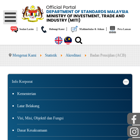
|
|
|
Soalan Lazim
Hubungi Kami
Maklumbalas & Aduan
Peta Laman
Mengenai Kami
Statistik
Akreditasi
Badan Pensijilan (ACB)
Info Korporat
Kementerian
Latar Belakang
Visi, Misi, Objektif dan Fungsi
Dasar Kesaksamaan