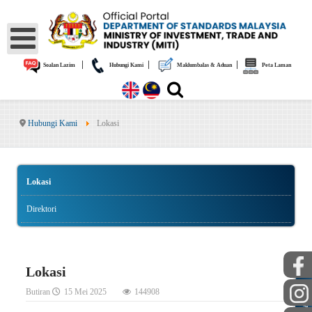
|
|
|
Soalan Lazim
Hubungi Kami
Maklumbalas & Aduan
Peta Laman
Hubungi Kami
Lokasi
Lokasi
Direktori
Lokasi
AWAM
Butiran
15 Mei 2025
144908