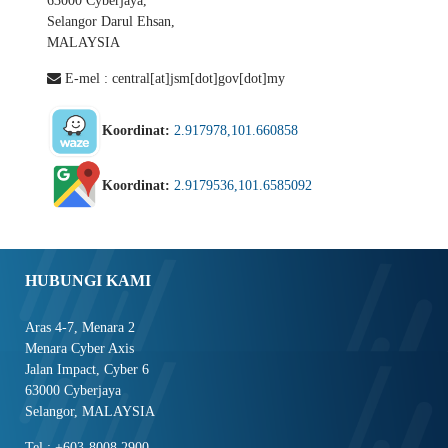
63000 Cyberjaya,
Selangor Darul Ehsan,
MALAYSIA
E-mel : central[at]jsm[dot]gov[dot]my
Koordinat:
2.917978,101.660858
Koordinat:
2.9179536,101.6585092
HUBUNGI KAMI
Aras 4-7, Menara 2
Menara Cyber Axis
Jalan Impact, Cyber 6
63000 Cyberjaya
Selangor, MALAYSIA
Tel : +603-8008 2900