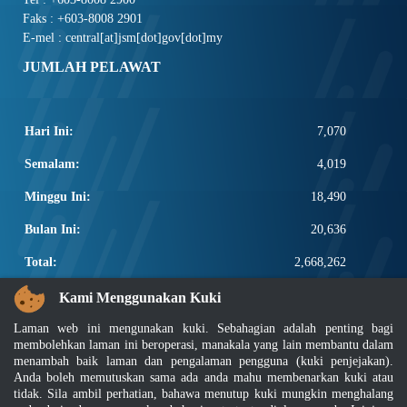
Faks : +603-8008 2901
E-mel : central[at]jsm[dot]gov[dot]my
JUMLAH PELAWAT
Hari Ini:
7,070
Semalam:
4,019
Minggu Ini:
18,490
Bulan Ini:
20,636
Total:
2,668,262
PAUTAN POPULAR
Kami Menggunakan Kuki
Laman web ini mengunakan kuki. Sebahagian adalah penting bagi
Elektroteknikal, ICT dan Pembinaan
membolehkan laman ini beroperasi, manakala yang lain membantu dalam
Other Notification Search
menambah baik laman dan pengalaman pengguna (kuki penjejakan).
Regular Notification Search
Anda boleh memutuskan sama ada anda mahu membenarkan kuki atau
Notification Subscription
tidak. Sila ambil perhatian, bahawa menutup kuki mungkin menghalang