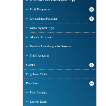
Infrastruktur Kualiti Kebangsaan (NQI)
Profil Pengurusan
Jawatankuasa Penasihat
Ketua Pegawai Digital
Akta dan Peraturan
Keahlian Antarabangsa dan Serantau
Sijil & Anugerah
Statistik
Penglibatan Media
Penerbitan
Pelan Strategik
Laporan Kajian