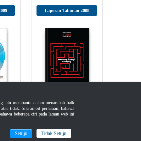
2009
Laporan Tahunan 2008
ang lain membantu dalam menambah baik
Muat Turun
au tidak. Sila ambil perhatian, bahawa
ahawa beberapa ciri pada laman web ini
Setuju
Tidak Setuju
2006