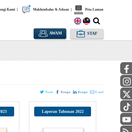
ngi Kami
|
Maklumbalas & Aduan
|
Peta Laman
AWAM
STAF
Tweet
Kongsi
Kongsi
E-mel
2023
Laporan Tahunan 2022