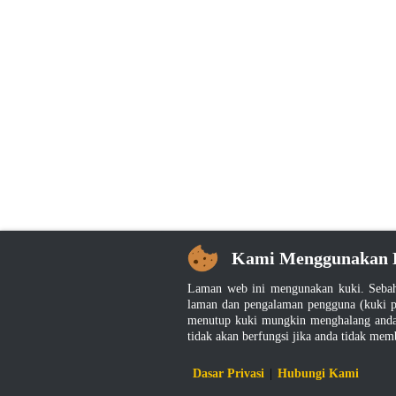
Kami Menggunakan 
Laman web ini mengunakan kuki. Sebah
laman dan pengalaman pengguna (kuki p
menutup kuki mungkin menghalang anda 
tidak akan berfungsi jika anda tidak mem
Dasar Privasi
|
Hubungi Kami