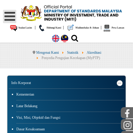
|
|
|
Soalan Lazim
Hubungi Kami
Maklumbalas & Aduan
Peta Laman
Mengenai Kami
Statistik
Akreditasi
Penyedia Pengujian Kecekapan (MyPTP)
Info Korporat
Kementerian
Latar Belakang
Visi, Misi, Objektif dan Fungsi
Dasar Kesaksamaan