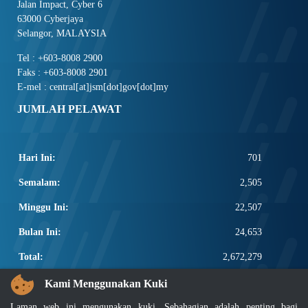
Jalan Impact, Cyber 6
63000 Cyberjaya
Selangor, MALAYSIA
Tel : +603-8008 2900
Faks : +603-8008 2901
E-mel : central[at]jsm[dot]gov[dot]my
JUMLAH PELAWAT
Hari Ini:
701
Semalam:
2,505
Minggu Ini:
22,507
Bulan Ini:
24,653
Total:
2,672,279
PAUTAN POPULAR
Kami Menggunakan Kuki
Laman web ini mengunakan kuki. Sebahagian adalah penting bagi