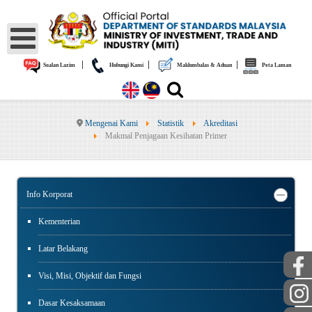
|
|
|
Soalan Lazim
Hubungi Kami
Maklumbalas & Aduan
Peta Laman
Mengenai Kami
Statistik
Akreditasi
Makmal Penjagaan Kesihatan Primer
Info Korporat
Kementerian
Latar Belakang
Visi, Misi, Objektif dan Fungsi
Dasar Kesaksamaan