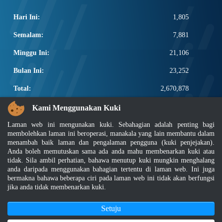
Hari Ini:
1,805
Semalam:
7,881
Minggu Ini:
21,106
Bulan Ini:
23,252
Total:
2,670,878
PAUTAN POPULAR
Kami Menggunakan Kuki
Laman web ini mengunakan kuki. Sebahagian adalah penting bagi
Elektroteknikal, ICT dan Pembinaan
membolehkan laman ini beroperasi, manakala yang lain membantu dalam
Other Notification Search
menambah baik laman dan pengalaman pengguna (kuki penjejakan).
Regular Notification Search
Anda boleh memutuskan sama ada anda mahu membenarkan kuki atau
Notification Subscription
tidak. Sila ambil perhatian, bahawa menutup kuki mungkin menghalang
Pengurusan Perniagaan dan Keselamatan Pekerjaan
anda daripada menggunakan bahagian tertentu di laman web. Ini juga
bermakna bahawa beberapa ciri pada laman web ini tidak akan berfungsi
jika anda tidak membenarkan kuki.
Penafian
|
Dasar Keselamatan
|
Dasar Privasi
|
Dasar Privasi Aplikasi
|
Soalan Lazim
|
Peta Laman
|
MyGOV
Setuju
Hakcipta 2022 @ Jabatan Standard Malaysia