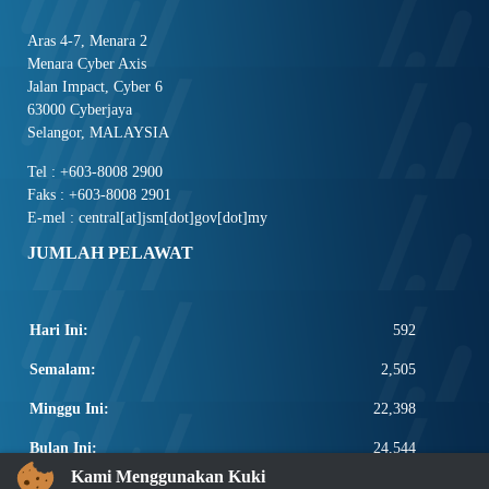
Aras 4-7, Menara 2
Menara Cyber Axis
Jalan Impact, Cyber 6
63000 Cyberjaya
Selangor, MALAYSIA
Tel : +603-8008 2900
Faks : +603-8008 2901
E-mel : central[at]jsm[dot]gov[dot]my
JUMLAH PELAWAT
Hari Ini:
592
Semalam:
2,505
Minggu Ini:
22,398
Bulan Ini:
24,544
Kami Menggunakan Kuki
Total:
2,672,170