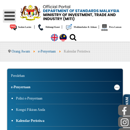
|
|
|
Soalan Lazim
Hubungi Kami
Maklumbalas & Aduan
Peta Laman
Orang Awam
e-Penyertaan
Kalendar Peristiwa
Perolehan
e-Penyertaan
Polisi e-Penyertaan
AWAM
Kongsi Fikiran Anda
Kalendar Peristiwa