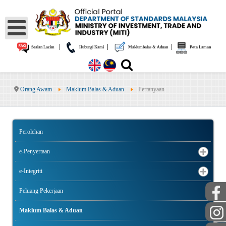
|
|
|
Soalan Lazim
Hubungi Kami
Maklumbalas & Aduan
Peta Laman
Orang Awam
Maklum Balas & Aduan
Pertanyaan
Perolehan
e-Penyertaan
e-Integriti
Peluang Pekerjaan
Maklum Balas & Aduan