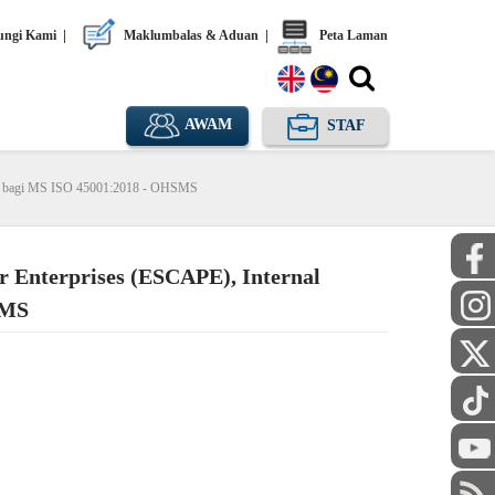
ngi Kami
|
Maklumbalas & Aduan
|
Peta Laman
AWAM
STAF
ing bagi MS ISO 45001:2018 - OHSMS
 Enterprises (ESCAPE), Internal
SMS