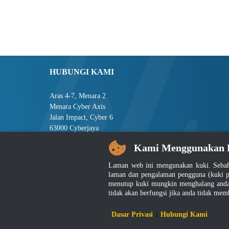
HUBUNGI KAMI
Aras 4-7, Menara 2
Menara Cyber Axis
Jalan Impact, Cyber 6
63000 Cyberjaya
Selangor, MALAYSIA
Kami Menggunakan 
Tel : +603-8008 2900
Laman web ini mengunakan kuki. Sebah
Faks : +603-8008 2901
laman dan pengalaman pengguna (kuki p
E-mel : central[at]jsm[dot]gov[dot]my
menutup kuki mungkin menghalang anda 
tidak akan berfungsi jika anda tidak mem
Penafian
|
D
Dasar Privasi
|
Hubungi Kami