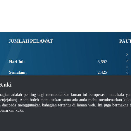
JUMLAH PELAWAT
PAU
Hari Ini:
3,592
Semalam:
2,425
Minggu Ini:
10,993
Kuki
Bulan Ini:
13,139
agian adalah penting bagi membolehkan laman ini beroperasi, manakala y
enjejakan). Anda boleh memutuskan sama ada anda mahu membenarkan kuki at
Total:
2,660,765
daripada menggunakan bahagian tertentu di laman web. Ini juga bermakna b
benarkan kuki.
asar Keselamatan
|
Dasar Privasi
|
Dasar Privasi Aplikasi
|
Soalan Lazim
|
Peta Lam
Hakcipta 2022 @ Jabatan Standard Malaysia