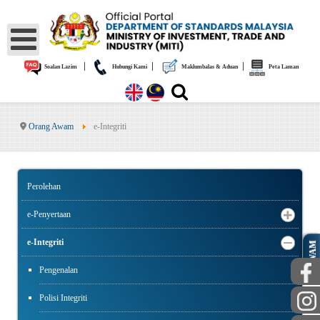
|
|
|
Soalan Lazim
Hubungi Kami
Maklumbalas & Aduan
Peta Laman
Orang Awam
e-Integriti
Perolehan
e-Penyertaan
e-Integriti
AWAM
Pengenalan
Polisi Integriti