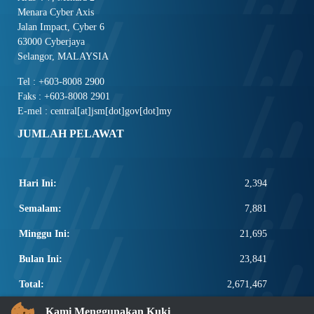
Menara Cyber Axis
Jalan Impact, Cyber 6
63000 Cyberjaya
Selangor, MALAYSIA
Tel : +603-8008 2900
Faks : +603-8008 2901
E-mel : central[at]jsm[dot]gov[dot]my
JUMLAH PELAWAT
Hari Ini:
2,394
Semalam:
7,881
Minggu Ini:
21,695
Bulan Ini:
23,841
Total:
2,671,467
PAUTAN POPULAR
Kami Menggunakan Kuki