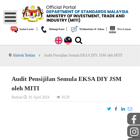
|
|
|
Soalan Lazim
Hubungi Kami
Maklumbalas & Aduan
Peta Laman
Aktiviti Terkini
Audit Pensijilan Semula EKSA DIY JSM oleh MITI
Audit Pensijilan Semula EKSA DIY JSM
oleh MITI
Butiran
01 April 2024
8129