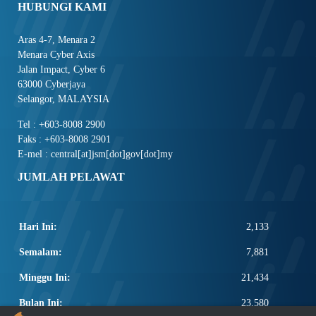
HUBUNGI KAMI
Aras 4-7, Menara 2
Menara Cyber Axis
Jalan Impact, Cyber 6
63000 Cyberjaya
Selangor, MALAYSIA
Tel : +603-8008 2900
Faks : +603-8008 2901
E-mel : central[at]jsm[dot]gov[dot]my
JUMLAH PELAWAT
Hari Ini:
2,133
Semalam:
7,881
Minggu Ini:
21,434
Bulan Ini:
23,580