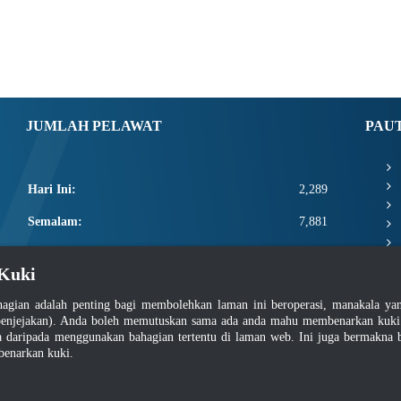
JUMLAH PELAWAT
PAU
Hari Ini:
2,289
Semalam:
7,881
Minggu Ini:
21,590
Kuki
Bulan Ini:
23,736
agian adalah penting bagi membolehkan laman ini beroperasi, manakala y
Total:
2,671,362
enjejakan). Anda boleh memutuskan sama ada anda mahu membenarkan kuki at
daripada menggunakan bahagian tertentu di laman web. Ini juga bermakna b
benarkan kuki.
asar Keselamatan
|
Dasar Privasi
|
Dasar Privasi Aplikasi
|
Soalan Lazim
|
Peta Lam
Hakcipta 2022 @ Jabatan Standard Malaysia