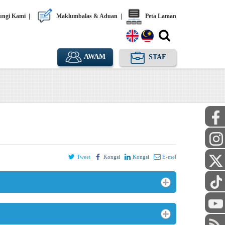
ngi Kami
|
Maklumbalas & Aduan
|
Peta Laman
AWAM
STAF
Tweet
Kongsi
Kongsi
E-mel