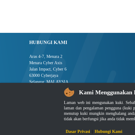
HUBUNGI KAMI
Aras 4-7, Menara 2
Menara Cyber Axis
Jalan Impact, Cyber 6
63000 Cyberjaya
Selangor, MALAYSIA
Kami Menggunakan 
Tel : +603-8008 2900
Faks : +603-8008 2901
Laman web ini mengunakan kuki. Sebah
E-mel : central[at]jsm[dot]gov[dot]my
laman dan pengalaman pengguna (kuki p
menutup kuki mungkin menghalang anda 
tidak akan berfungsi jika anda tidak mem
Penafian
|
D
Dasar Privasi
|
Hubungi Kami