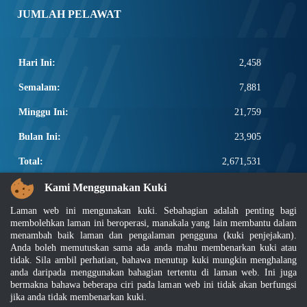
JUMLAH PELAWAT
Hari Ini:
2,458
Semalam:
7,881
Minggu Ini:
21,759
Bulan Ini:
23,905
Total:
2,671,531
PAUTAN POPULAR
Kami Menggunakan Kuki
Laman web ini mengunakan kuki. Sebahagian adalah penting bagi
Elektroteknikal, ICT dan Pembinaan
membolehkan laman ini beroperasi, manakala yang lain membantu dalam
Other Notification Search
menambah baik laman dan pengalaman pengguna (kuki penjejakan).
Regular Notification Search
Anda boleh memutuskan sama ada anda mahu membenarkan kuki atau
Notification Subscription
tidak. Sila ambil perhatian, bahawa menutup kuki mungkin menghalang
anda daripada menggunakan bahagian tertentu di laman web. Ini juga
Pengurusan Perniagaan dan Keselamatan Pekerjaan
bermakna bahawa beberapa ciri pada laman web ini tidak akan berfungsi
jika anda tidak membenarkan kuki.