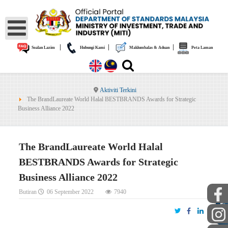
|
|
|
Soalan Lazim
Hubungi Kami
Maklumbalas & Aduan
Peta Laman
Aktiviti Terkini
The BrandLaureate World Halal BESTBRANDS Awards for Strategic
Business Alliance 2022
The BrandLaureate World Halal
BESTBRANDS Awards for Strategic
Business Alliance 2022
Butiran
06 September 2022
7940
AWAM