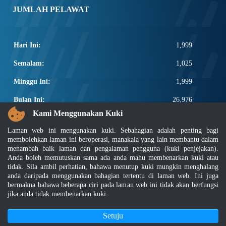
JUMLAH PELAWAT
Hari Ini:
1,999
Semalam:
1,025
Minggu Ini:
1,999
Bulan Ini:
26,976
Kami Menggunakan Kuki
Total:
2,674,602
Laman web ini mengunakan kuki. Sebahagian adalah penting bagi
PAUTAN POPULAR
membolehkan laman ini beroperasi, manakala yang lain membantu dalam
menambah baik laman dan pengalaman pengguna (kuki penjejakan).
Anda boleh memutuskan sama ada anda mahu membenarkan kuki atau
Elektroteknikal, ICT dan Pembinaan
tidak. Sila ambil perhatian, bahawa menutup kuki mungkin menghalang
Other Notification Search
anda daripada menggunakan bahagian tertentu di laman web. Ini juga
Regular Notification Search
bermakna bahawa beberapa ciri pada laman web ini tidak akan berfungsi
Notification Subscription
jika anda tidak membenarkan kuki.
Pengurusan Perniagaan dan Keselamatan Pekerjaan
Setuju