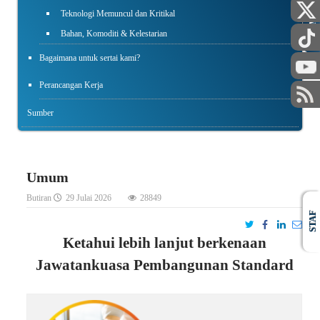
Teknologi Memuncul dan Kritikal
AWAM
Bahan, Komoditi & Kelestarian
Bagaimana untuk sertai kami?
Perancangan Kerja
Sumber
Umum
Butiran
29 Julai 2026
28849
STAF
Ketahui lebih lanjut berkenaan
Jawatankuasa Pembangunan Standard