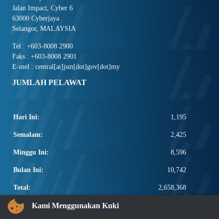
Jalan Impact, Cyber 6
63000 Cyberjaya
Selangor, MALAYSIA
Tel : +603-8008 2900
Faks : +603-8008 2901
E-mel : central[at]jsm[dot]gov[dot]my
JUMLAH PELAWAT
Hari Ini:
1,195
Semalam:
2,425
Minggu Ini:
8,596
Bulan Ini:
10,742
Total:
2,658,368
PAUTAN POPULAR
Kami Menggunakan Kuki