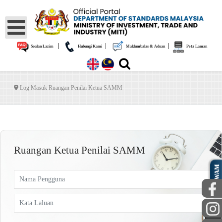
|
|
|
Soalan Lazim
Hubungi Kami
Maklumbalas & Aduan
Peta Laman
Log Masuk Ruangan Penilai Ketua SAMM
Ruangan Ketua Penilai SAMM
AWAM
Nama Pengguna
Kata Laluan