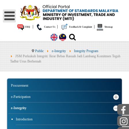
|
|
|
FAQ
Contact Us
Feedback & Complaint
Sitemap
Public
e-Integrity
Integrity Program
JSM Perkukuh Integriti: Ikrar Bebas Rasuah Jadi Lambang Komitmen Teguh
Tadbir Urus Berhemah
Procurement
e-Participation
e-Integrity
Introduction