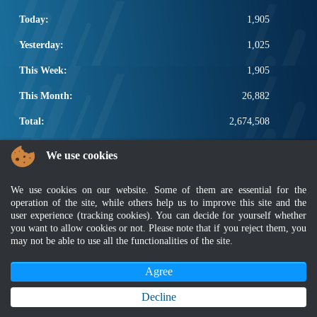
Today:
1,905
Yesterday:
1,025
This Week:
1,905
This Month:
26,882
Total:
2,674,508
POPULAR LINKS
We use cookies
Electrotechnical, ICT and Construction
We use cookies on our website. Some of them are essential for the
Other Notification Search
operation of the site, while others help us to improve this site and the
Regular Notification Search
user experience (tracking cookies). You can decide for yourself whether
Notification Subscription
you want to allow cookies or not. Please note that if you reject them, you
Business Management and Occupational Safety
may not be able to use all the functionalities of the site.
Agree
Disclaimer
|
Security Policy
|
Privacy Policy
|
Sitemap
|
MyGOV
|
Application Privacy Policy
|
FAQ
Copyright 2022 @ Department of Standards Malaysia
Decline
Best viewed using latest version of Mozilla Firefox and Google Chrome with