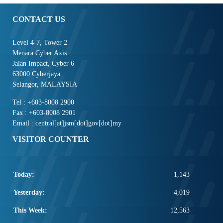
CONTACT US
Level 4-7, Tower 2
Menara Cyber Axis
Jalan Impact, Cyber 6
63000 Cyberjaya
Selangor, MALAYSIA
Tel : +603-8008 2900
Fax : +603-8008 2901
Email : central[at]jsm[dot]gov[dot]my
VISITOR COUNTER
Today:
1,143
Yesterday:
4,019
This Week:
12,563