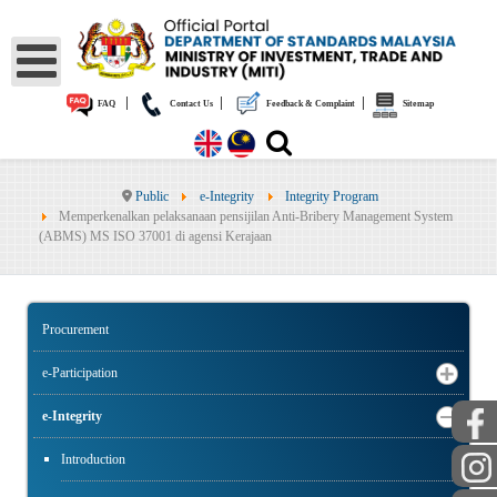
|
|
|
FAQ
Contact Us
Feedback & Complaint
Sitemap
Public
e-Integrity
Integrity Program
Memperkenalkan pelaksanaan pensijilan Anti-Bribery Management System
(ABMS) MS ISO 37001 di agensi Kerajaan
Procurement
e-Participation
e-Integrity
Introduction