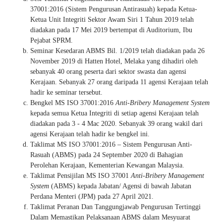
37001:2016 (Sistem Pengurusan Antirasuah) kepada Ketua-
Ketua Unit Integriti Sektor Awam Siri 1 Tahun 2019 telah
diadakan pada 17 Mei 2019 bertempat di Auditorium, Ibu
Pejabat SPRM.
Seminar Kesedaran ABMS Bil. 1/2019 telah diadakan pada 26
November 2019 di Hatten Hotel, Melaka yang dihadiri oleh
sebanyak 40 orang peserta dari sektor swasta dan agensi
Kerajaan. Sebanyak 27 orang daripada 11 agensi Kerajaan telah
hadir ke seminar tersebut.
Bengkel MS ISO 37001:2016
Anti-Bribery Management System
kepada semua Ketua Integriti di setiap agensi Kerajaan telah
diadakan pada 3 - 4 Mac 2020. Sebanyak 39 orang wakil dari
agensi Kerajaan telah hadir ke bengkel ini.
Taklimat MS ISO 37001:2016 – Sistem Pengurusan Anti-
Rasuah (ABMS) pada 24 September 2020 di Bahagian
Perolehan Kerajaan, Kementerian Kewangan Malaysia.
Taklimat Pensijilan MS ISO 37001
Anti-Bribery Management
System
(ABMS) kepada Jabatan/ Agensi di bawah Jabatan
Perdana Menteri (JPM) pada 27 April 2021.
Taklimat Peranan Dan Tanggungjawab Pengurusan Tertinggi
Dalam Memastikan Pelaksanaan ABMS dalam Mesyuarat