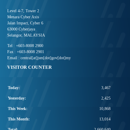
Level 4-7, Tower 2
Menara Cyber Axis
Jalan Impact, Cyber 6
63000 Cyberjaya
Selangor, MALAYSIA
Tel : +603-8008 2900
Fax : +603-8008 2901
Email : central[at]jsm[dot]gov[dot]my
VISITOR COUNTER
Today:
3,467
Yesterday:
2,425
This Week:
10,868
This Month:
13,014
Total:
2,660,640