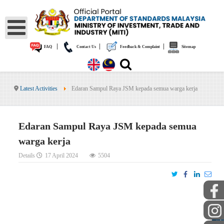
|
|
|
FAQ
Contact Us
Feedback & Complaint
Sitemap
Latest Activities
Edaran Sampul Raya JSM kepada semua warga kerja
Edaran Sampul Raya JSM kepada semua
warga kerja
Details
17 April 2024
5504
PUBLIC