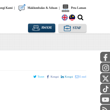
ngi Kami
|
Maklumbalas & Aduan
|
Peta Laman
AWAM
STAF
Tweet
Kongsi
Kongsi
E-mel