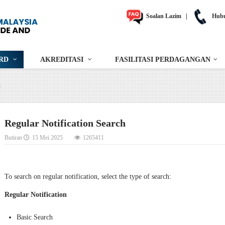
Soalan Lazim
|
Hubu
RD
AKREDITASI
FASILITASI PERDAGANGAN
h
Regular Notification Search
Butiran
15 Mei 2025
1265411
To search on regular notification, select the type of search:
Regular Notification
Basic Search