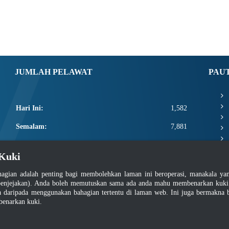
JUMLAH PELAWAT
PAU
Hari Ini:
1,582
Semalam:
7,881
Minggu Ini:
20,883
Kuki
Bulan Ini:
23,029
agian adalah penting bagi membolehkan laman ini beroperasi, manakala y
Total:
2,670,655
enjejakan). Anda boleh memutuskan sama ada anda mahu membenarkan kuki at
daripada menggunakan bahagian tertentu di laman web. Ini juga bermakna b
benarkan kuki.
asar Keselamatan
|
Dasar Privasi
|
Dasar Privasi Aplikasi
|
Soalan Lazim
|
Peta Lam
Hakcipta 2022 @ Jabatan Standard Malaysia