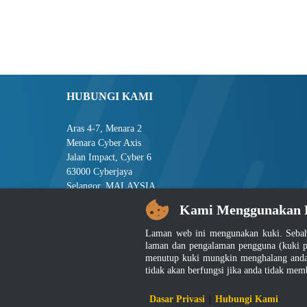
HUBUNGI KAMI
Aras 4-7, Menara 2
Menara Cyber Axis
Jalan Impact, Cyber 6
63000 Cyberjaya
Selangor, MALAYSIA
Kami Menggunakan 
Tel : +603-8008 2900
Faks : +603-8008 2901
Laman web ini mengunakan kuki. Sebah
E-mel : central[at]jsm[dot]gov[dot]my
laman dan pengalaman pengguna (kuki p
menutup kuki mungkin menghalang anda 
tidak akan berfungsi jika anda tidak mem
Penafian
|
D
Dasar Privasi
|
Hubungi Kami