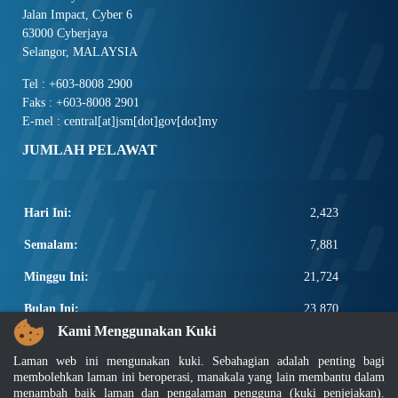
Jalan Impact, Cyber 6
63000 Cyberjaya
Selangor, MALAYSIA
Tel : +603-8008 2900
Faks : +603-8008 2901
E-mel : central[at]jsm[dot]gov[dot]my
JUMLAH PELAWAT
Hari Ini:
2,423
Semalam:
7,881
Minggu Ini:
21,724
Bulan Ini:
23,870
Kami Menggunakan Kuki
Total:
2,671,496
Laman web ini mengunakan kuki. Sebahagian adalah penting bagi
PAUTAN POPULAR
membolehkan laman ini beroperasi, manakala yang lain membantu dalam
menambah baik laman dan pengalaman pengguna (kuki penjejakan).