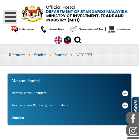
|
|
|
Soalan Lazim
Hubungi Kami
Maklumbalas & Aduan
Peta Laman
Standard
Sumber
Standard
WTO/TBT
Mengenai Standard
Pembangunan Standard
AWAM
Jawatankuasa Pembangunan Standard
Sumber