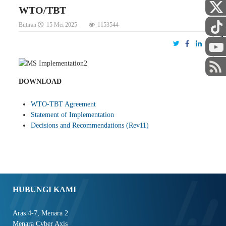
WTO/TBT
Butiran
15 Mei 2025
1153544
STAF
DOWNLOAD
WTO-TBT Agreement
Statement of Implementation
Decisions and Recommendations (Rev11)
HUBUNGI KAMI
Aras 4-7, Menara 2
Menara Cyber Axis