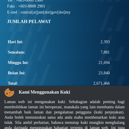
Tel : +603-8008 2900
Faks : +603-8008 2901
E-mel : central[at]jsm[dot]gov[dot]my
JUMLAH PELAWAT
Hari Ini:
2,393
Semalam:
7,881
Minggu Ini:
21,694
Bulan Ini:
23,840
Total:
2,671,466
Kami Menggunakan Kuki
PAUTAN POPULAR
Laman web ini mengunakan kuki. Sebahagian adalah penting bagi
Elektroteknikal, ICT dan Pembinaan
membolehkan laman ini beroperasi, manakala yang lain membantu dalam
Other Notification Search
menambah baik laman dan pengalaman pengguna (kuki penjejakan).
Anda boleh memutuskan sama ada anda mahu membenarkan kuki atau
Regular Notification Search
tidak. Sila ambil perhatian, bahawa menutup kuki mungkin menghalang
Notification Subscription
anda daripada menggunakan bahagian tertentu di laman web. Ini juga