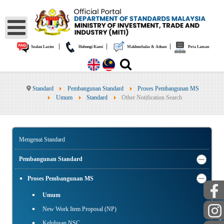
|
|
|
Soalan Lazim
Hubungi Kami
Maklumbalas & Aduan
Peta Laman
Standard
Pembangunan Standard
Proses Pembangunan MS
Umum
Standard
Other Notification Search
Mengenai Standard
Pembangunan Standard
Proses Pembangunan MS
Umum
AWAM
New Work Item Proposal (NP)
Kelulusan NSC