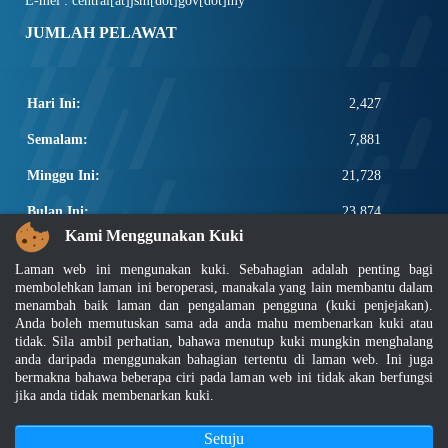
E-mel : central[at]jsm[dot]gov[dot]my
JUMLAH PELAWAT
Hari Ini:
2,427
Semalam:
7,881
Minggu Ini:
21,728
Bulan Ini:
23,874
Kami Menggunakan Kuki
Total:
2,671,500
Laman web ini mengunakan kuki. Sebahagian adalah penting bagi
PAUTAN POPULAR
membolehkan laman ini beroperasi, manakala yang lain membantu dalam
menambah baik laman dan pengalaman pengguna (kuki penjejakan).
Anda boleh memutuskan sama ada anda mahu membenarkan kuki atau
Elektroteknikal, ICT dan Pembinaan
tidak. Sila ambil perhatian, bahawa menutup kuki mungkin menghalang
Other Notification Search
anda daripada menggunakan bahagian tertentu di laman web. Ini juga
Regular Notification Search
bermakna bahawa beberapa ciri pada laman web ini tidak akan berfungsi
Notification Subscription
jika anda tidak membenarkan kuki.
Pengurusan Perniagaan dan Keselamatan Pekerjaan
Setuju