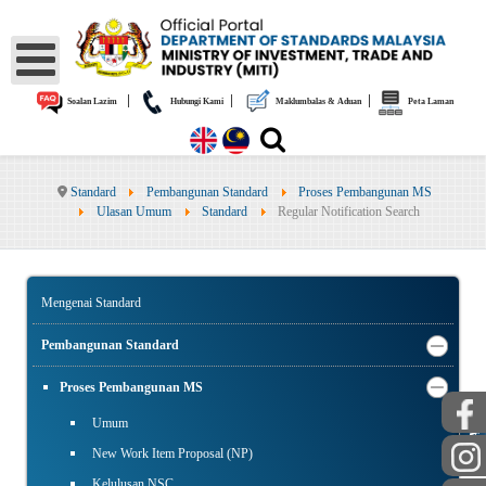
|
|
|
Soalan Lazim
Hubungi Kami
Maklumbalas & Aduan
Peta Laman
Standard
Pembangunan Standard
Proses Pembangunan MS
Ulasan Umum
Standard
Regular Notification Search
Mengenai Standard
Pembangunan Standard
Proses Pembangunan MS
Umum
AWAM
New Work Item Proposal (NP)
Kelulusan NSC