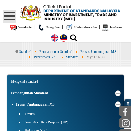
|
|
|
Soalan Lazim
Hubungi Kami
Maklumbalas & Aduan
Peta Laman
Standard
Pembangunan Standard
Proses Pembangunan MS
Penerimaan NSC
Standard
MySTANDS
Mengenai Standard
Pembangunan Standard
AWAM
Proses Pembangunan MS
Umum
New Work Item Proposal (NP)
Kelulusan NSC