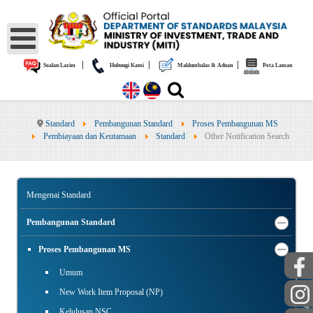
|
|
|
Soalan Lazim
Hubungi Kami
Maklumbalas & Aduan
Peta Laman
Standard
Pembangunan Standard
Proses Pembangunan MS
Pembiayaan dan Keutamaan
Standard
Other Notification Search
Mengenai Standard
Pembangunan Standard
Proses Pembangunan MS
Umum
AWAM
New Work Item Proposal (NP)
Kelulusan NSC