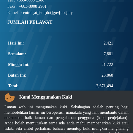
Tel : +603-8008 2900
Faks : +603-8008 2901
E-mel : central[at]jsm[dot]gov[dot]my
JUMLAH PELAWAT
Hari Ini:
2,421
Semalam:
7,881
Minggu Ini:
21,722
Bulan Ini:
23,868
Total:
2,671,494
PAUTAN POPULAR
Kami Menggunakan Kuki
Laman web ini mengunakan kuki. Sebahagian adalah penting bagi
Elektroteknikal, ICT dan Pembinaan
membolehkan laman ini beroperasi, manakala yang lain membantu dalam
Other Notification Search
menambah baik laman dan pengalaman pengguna (kuki penjejakan).
Regular Notification Search
Anda boleh memutuskan sama ada anda mahu membenarkan kuki atau
Notification Subscription
tidak. Sila ambil perhatian, bahawa menutup kuki mungkin menghalang