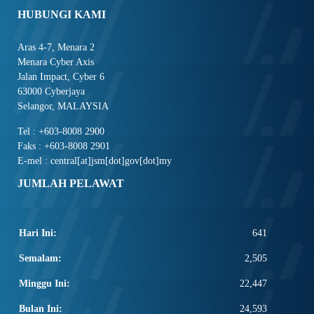
HUBUNGI KAMI
Aras 4-7, Menara 2
Menara Cyber Axis
Jalan Impact, Cyber 6
63000 Cyberjaya
Selangor, MALAYSIA
Tel : +603-8008 2900
Faks : +603-8008 2901
E-mel : central[at]jsm[dot]gov[dot]my
JUMLAH PELAWAT
Hari Ini:
641
Semalam:
2,505
Minggu Ini:
22,447
Bulan Ini:
24,593