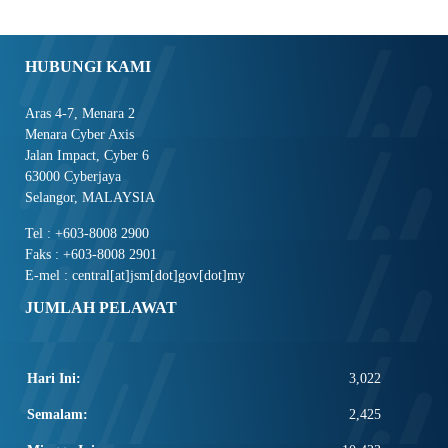
HUBUNGI KAMI
Aras 4-7, Menara 2
Menara Cyber Axis
Jalan Impact, Cyber 6
63000 Cyberjaya
Selangor, MALAYSIA
Tel : +603-8008 2900
Faks : +603-8008 2901
E-mel : central[at]jsm[dot]gov[dot]my
JUMLAH PELAWAT
Hari Ini:
3,022
Semalam:
2,425