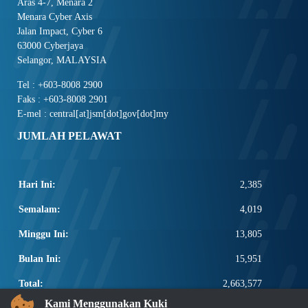
Aras 4-7, Menara 2
Menara Cyber Axis
Jalan Impact, Cyber 6
63000 Cyberjaya
Selangor, MALAYSIA
Tel : +603-8008 2900
Faks : +603-8008 2901
E-mel : central[at]jsm[dot]gov[dot]my
JUMLAH PELAWAT
Hari Ini:
2,385
Semalam:
4,019
Minggu Ini:
13,805
Bulan Ini:
15,951
Total:
2,663,577
Kami Menggunakan Kuki
PAUTAN POPULAR