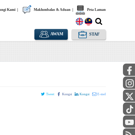
ngi Kami
|
Maklumbalas & Aduan
|
Peta Laman
AWAM
STAF
Tweet
Kongsi
Kongsi
E-mel