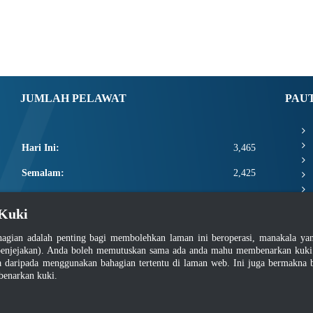
JUMLAH PELAWAT
PAU
Hari Ini:
3,465
Semalam:
2,425
Minggu Ini:
10,866
Kuki
Bulan Ini:
13,012
agian adalah penting bagi membolehkan laman ini beroperasi, manakala y
Total:
2,660,638
enjejakan). Anda boleh memutuskan sama ada anda mahu membenarkan kuki at
daripada menggunakan bahagian tertentu di laman web. Ini juga bermakna b
benarkan kuki.
asar Keselamatan
|
Dasar Privasi
|
Dasar Privasi Aplikasi
|
Soalan Lazim
|
Peta Lam
Hakcipta 2022 @ Jabatan Standard Malaysia