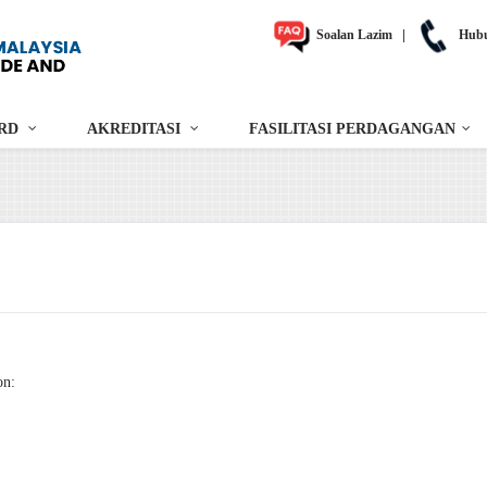
Soalan Lazim
|
Hubu
RD
AKREDITASI
FASILITASI PERDAGANGAN
on: