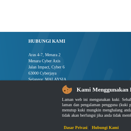
HUBUNGI KAMI
Aras 4-7, Menara 2
Menara Cyber Axis
Jalan Impact, Cyber 6
63000 Cyberjaya
Selangor, MALAYSIA
Kami Menggunakan 
Tel : +603-8008 2900
Faks : +603-8008 2901
Laman web ini mengunakan kuki. Sebah
E-mel : central[at]jsm[dot]gov[dot]my
laman dan pengalaman pengguna (kuki p
menutup kuki mungkin menghalang anda 
tidak akan berfungsi jika anda tidak mem
Penafian
|
D
Dasar Privasi
|
Hubungi Kami