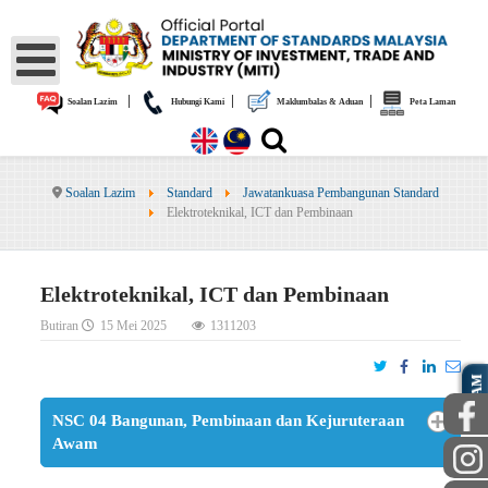
|
|
|
Soalan Lazim
Hubungi Kami
Maklumbalas & Aduan
Peta Laman
Soalan Lazim
Standard
Jawatankuasa Pembangunan Standard
Elektroteknikal, ICT dan Pembinaan
Elektroteknikal, ICT dan Pembinaan
Butiran
15 Mei 2025
1311203
AWAM
NSC 04 Bangunan, Pembinaan dan Kejuruteraan
Awam