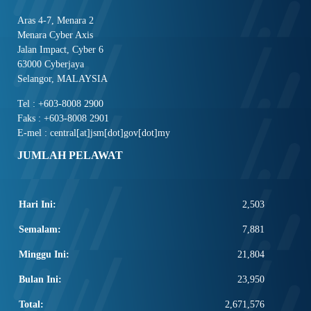
Aras 4-7, Menara 2
Menara Cyber Axis
Jalan Impact, Cyber 6
63000 Cyberjaya
Selangor, MALAYSIA
Tel : +603-8008 2900
Faks : +603-8008 2901
E-mel : central[at]jsm[dot]gov[dot]my
JUMLAH PELAWAT
Hari Ini:
2,503
Semalam:
7,881
Minggu Ini:
21,804
Bulan Ini:
23,950
Total:
2,671,576