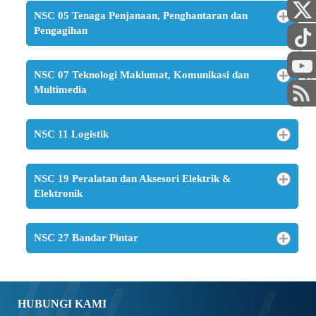
NSC 05 Tenaga Penjanaan, Penghantaran dan
Pengagihan
STAF
NSC 07 Teknologi Maklumat, Komunikasi dan
Multimedia
NSC 11 Logistik
NSC 19 Peralatan dan Aksesori Elektrik &
Elektronik
NSC 27 Bandar Pintar
HUBUNGI KAMI