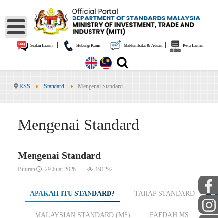
|
|
|
Soalan Lazim
Hubungi Kami
Maklumbalas & Aduan
Peta Laman
RSS
Standard
Mengenai Standard
Mengenai Standard
Mengenai Standard
Butiran
29 Julai 2026
191292
APAKAH ITU STANDARD?
TAHAP STANDARD
AWAM
MALAYSIAN STANDARD (MS)
FAEDAH MS