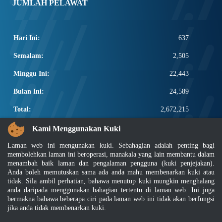
JUMLAH PELAWAT
Hari Ini:
637
Semalam:
2,505
Minggu Ini:
22,443
Bulan Ini:
24,589
Total:
2,672,215
PAUTAN POPULAR
Kami Menggunakan Kuki
Laman web ini mengunakan kuki. Sebahagian adalah penting bagi
Elektroteknikal, ICT dan Pembinaan
membolehkan laman ini beroperasi, manakala yang lain membantu dalam
Other Notification Search
menambah baik laman dan pengalaman pengguna (kuki penjejakan).
Regular Notification Search
Anda boleh memutuskan sama ada anda mahu membenarkan kuki atau
Notification Subscription
tidak. Sila ambil perhatian, bahawa menutup kuki mungkin menghalang
Pengurusan Perniagaan dan Keselamatan Pekerjaan
anda daripada menggunakan bahagian tertentu di laman web. Ini juga
bermakna bahawa beberapa ciri pada laman web ini tidak akan berfungsi
jika anda tidak membenarkan kuki.
Penafian
|
Dasar Keselamatan
|
Dasar Privasi
|
Dasar Privasi Aplikasi
|
Soalan Lazim