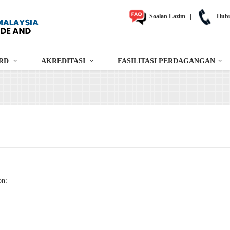
Soalan Lazim
|
Hubu
RD
AKREDITASI
FASILITASI PERDAGANGAN
on: