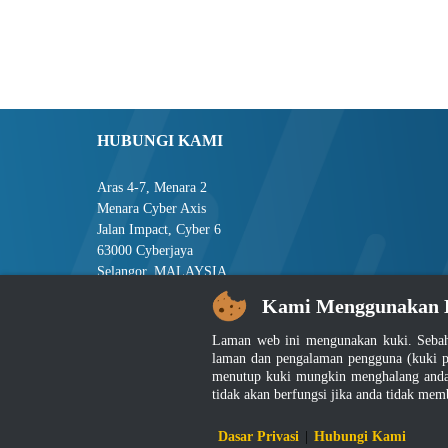
HUBUNGI KAMI
Aras 4-7, Menara 2
Menara Cyber Axis
Jalan Impact, Cyber 6
63000 Cyberjaya
Selangor, MALAYSIA
Kami Menggunakan 
Tel : +603-8008 2900
Faks : +603-8008 2901
Laman web ini mengunakan kuki. Sebah
E-mel : central[at]jsm[dot]gov[dot]my
laman dan pengalaman pengguna (kuki p
menutup kuki mungkin menghalang anda 
tidak akan berfungsi jika anda tidak mem
Penafian
|
D
Dasar Privasi
|
Hubungi Kami