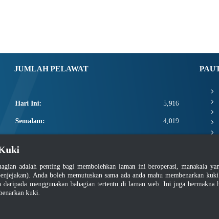
JUMLAH PELAWAT
PAU
Hari Ini:
5,916
Semalam:
4,019
Minggu Ini:
17,336
Kuki
Bulan Ini:
19,482
agian adalah penting bagi membolehkan laman ini beroperasi, manakala y
Total:
2,667,108
enjejakan). Anda boleh memutuskan sama ada anda mahu membenarkan kuki at
daripada menggunakan bahagian tertentu di laman web. Ini juga bermakna b
benarkan kuki.
asar Keselamatan
|
Dasar Privasi
|
Dasar Privasi Aplikasi
|
Soalan Lazim
|
Peta Lam
Hakcipta 2022 @ Jabatan Standard Malaysia