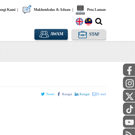
ngi Kami
|
Maklumbalas & Aduan
|
Peta Laman
AWAM
STAF
Tweet
Kongsi
Kongsi
E-mel