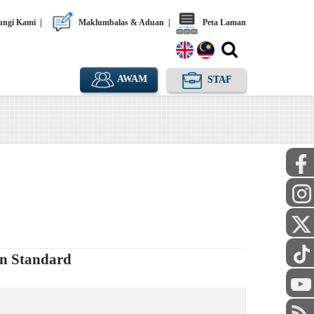
ngi Kami
|
Maklumbalas & Aduan
|
Peta Laman
AWAM
STAF
n Standard