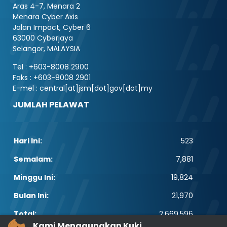
Aras 4-7, Menara 2
Menara Cyber Axis
Jalan Impact, Cyber 6
63000 Cyberjaya
Selangor, MALAYSIA
Tel : +603-8008 2900
Faks : +603-8008 2901
E-mel : central[at]jsm[dot]gov[dot]my
JUMLAH PELAWAT
Hari Ini:
523
Semalam:
7,881
Minggu Ini:
19,824
Bulan Ini:
21,970
Total:
2,669,596
Kami Menggunakan Kuki