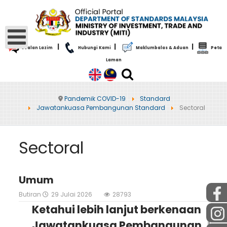
|
|
|
Soalan Lazim
Hubungi Kami
Maklumbalas & Aduan
Peta
Laman
Pandemik COVID-19
Standard
Jawatankuasa Pembangunan Standard
Sectoral
Sectoral
Umum
Butiran
29 Julai 2026
28793
Ketahui lebih lanjut berkenaan
Jawatankuasa Pembangunan