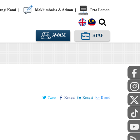
ngi Kami
|
Maklumbalas & Aduan
|
Peta Laman
AWAM
STAF
Tweet
Kongsi
Kongsi
E-mel