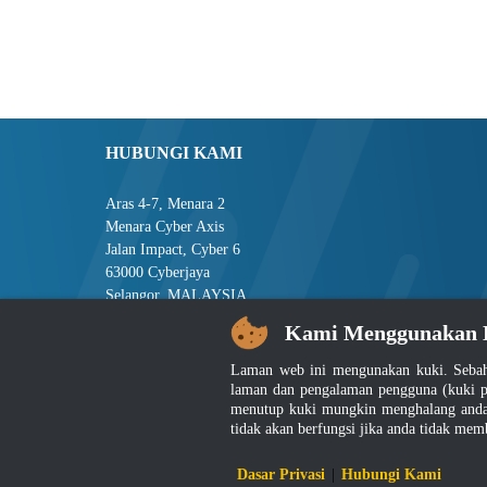
HUBUNGI KAMI
Aras 4-7, Menara 2
Menara Cyber Axis
Jalan Impact, Cyber 6
63000 Cyberjaya
Selangor, MALAYSIA
Kami Menggunakan 
Tel : +603-8008 2900
Faks : +603-8008 2901
Laman web ini mengunakan kuki. Sebah
E-mel : central[at]jsm[dot]gov[dot]my
laman dan pengalaman pengguna (kuki p
menutup kuki mungkin menghalang anda 
tidak akan berfungsi jika anda tidak mem
Penafian
|
D
Dasar Privasi
|
Hubungi Kami