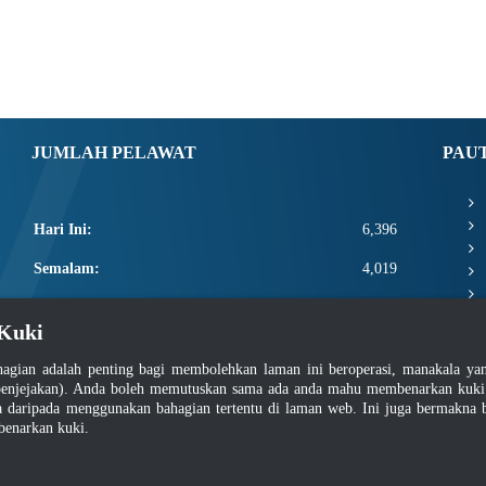
JUMLAH PELAWAT
PAU
Hari Ini:
6,396
Semalam:
4,019
Minggu Ini:
17,816
Kuki
Bulan Ini:
19,962
agian adalah penting bagi membolehkan laman ini beroperasi, manakala y
Total:
2,667,588
enjejakan). Anda boleh memutuskan sama ada anda mahu membenarkan kuki at
daripada menggunakan bahagian tertentu di laman web. Ini juga bermakna b
benarkan kuki.
asar Keselamatan
|
Dasar Privasi
|
Dasar Privasi Aplikasi
|
Soalan Lazim
|
Peta Lam
Hakcipta 2022 @ Jabatan Standard Malaysia