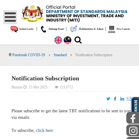
|
|
|
Soalan Lazim
Hubungi Kami
Maklumbalas & Aduan
Peta Laman
Pandemik COVID-19
Standard
Notification Subscription
Notification Subscription
Butiran
15 Mei 2025
1213772
AWAM
Please subscribe to get the latest TBT notifications to be sent to you
via emails
To subscribe,
click here