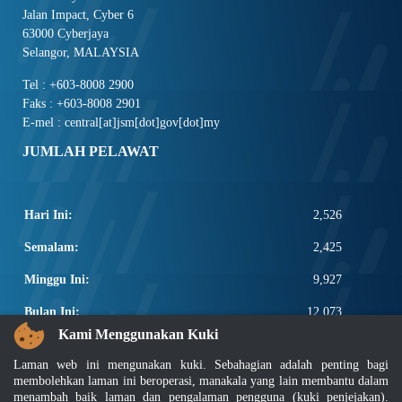
Jalan Impact, Cyber 6
63000 Cyberjaya
Selangor, MALAYSIA
Tel : +603-8008 2900
Faks : +603-8008 2901
E-mel : central[at]jsm[dot]gov[dot]my
JUMLAH PELAWAT
Hari Ini:
2,526
Semalam:
2,425
Minggu Ini:
9,927
Bulan Ini:
12,073
Kami Menggunakan Kuki
Total:
2,659,699
Laman web ini mengunakan kuki. Sebahagian adalah penting bagi
PAUTAN POPULAR
membolehkan laman ini beroperasi, manakala yang lain membantu dalam
menambah baik laman dan pengalaman pengguna (kuki penjejakan).