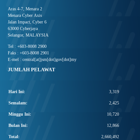
Aras 4-7, Menara 2
Menara Cyber Axis
Jalan Impact, Cyber 6
63000 Cyberjaya
Selangor, MALAYSIA
Tel : +603-8008 2900
Faks : +603-8008 2901
E-mel : central[at]jsm[dot]gov[dot]my
JUMLAH PELAWAT
Hari Ini:
3,319
Semalam:
2,425
Minggu Ini:
10,720
Bulan Ini:
12,866
Total:
2,660,492