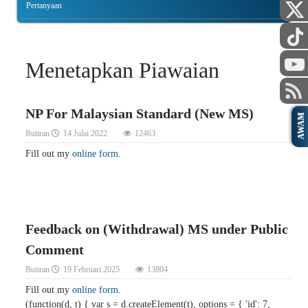
Pertanyaan
Menetapkan Piawaian
NP For Malaysian Standard (New MS)
AWAM
Butiran
14 Julai 2022
12463
Fill out my
online form
.
Feedback on (Withdrawal) MS under Public
Comment
Butiran
19 Februari 2025
13804
Fill out my
online form
.
(function(d, t) { var s = d.createElement(t), options = { 'id': 7,