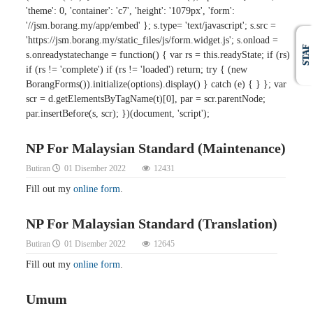
'theme': 0, 'container': 'c7', 'height': '1079px', 'form':
'//jsm.borang.my/app/embed' }; s.type= 'text/javascript'; s.src =
'https://jsm.borang.my/static_files/js/form.widget.js'; s.onload =
STAF
s.onreadystatechange = function() { var rs = this.readyState; if (rs)
if (rs != 'complete') if (rs != 'loaded') return; try { (new
BorangForms()).initialize(options).display() } catch (e) { } }; var
scr = d.getElementsByTagName(t)[0], par = scr.parentNode;
par.insertBefore(s, scr); })(document, 'script');
NP For Malaysian Standard (Maintenance)
Butiran
01 Disember 2022
12431
Fill out my
online form
.
NP For Malaysian Standard (Translation)
Butiran
01 Disember 2022
12645
Fill out my
online form
.
Umum