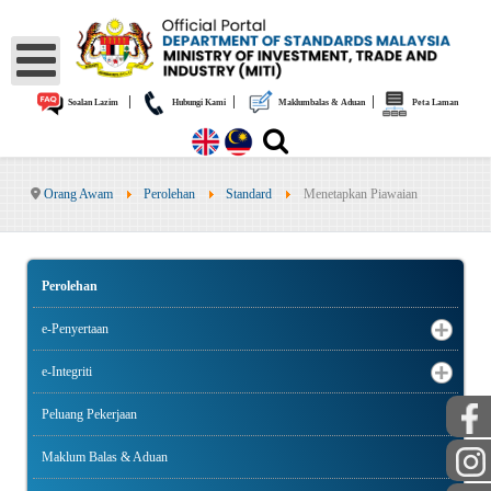
|
|
|
Soalan Lazim
Hubungi Kami
Maklumbalas & Aduan
Peta Laman
Orang Awam
Perolehan
Standard
Menetapkan Piawaian
Perolehan
e-Penyertaan
e-Integriti
Peluang Pekerjaan
Maklum Balas & Aduan