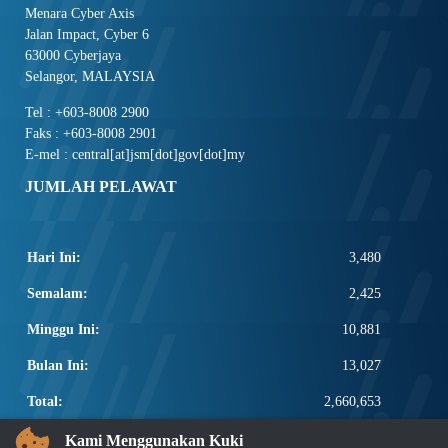
Menara Cyber Axis
Jalan Impact, Cyber 6
63000 Cyberjaya
Selangor, MALAYSIA
Tel : +603-8008 2900
Faks : +603-8008 2901
E-mel : central[at]jsm[dot]gov[dot]my
JUMLAH PELAWAT
Hari Ini:
3,480
Semalam:
2,425
Minggu Ini:
10,881
Bulan Ini:
13,027
Total:
2,660,653
PAUTAN POPULAR
Kami Menggunakan Kuki