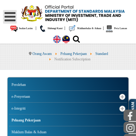
|
|
|
Soalan Lazim
Hubungi Kami
Maklumbalas & Aduan
Peta Laman
Orang Awam
Peluang Pekerjaan
Standard
Notification Subscription
Perolehan
e-Penyertaan
AWAM
e-Integriti
Peluang Pekerjaan
Maklum Balas & Aduan