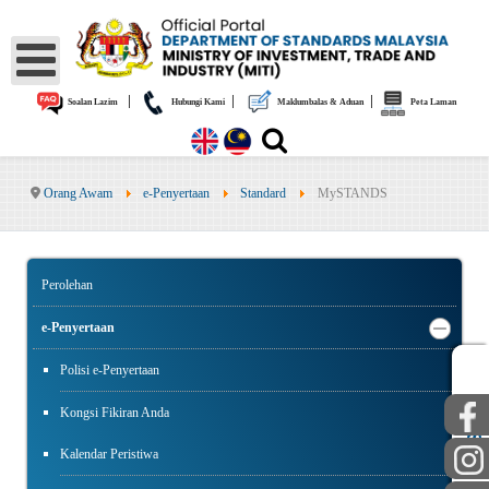
|
|
|
Soalan Lazim
Hubungi Kami
Maklumbalas & Aduan
Peta Laman
Orang Awam
e-Penyertaan
Standard
MySTANDS
Perolehan
e-Penyertaan
Polisi e-Penyertaan
AWAM
STAF
Kongsi Fikiran Anda
Kalendar Peristiwa