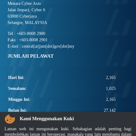
Menara Cyber Axis
Jalan Impact, Cyber 6
63000 Cyberjaya
Selangor, MALAYSIA
Tel : +603-8008 2900
Faks : +603-8008 2901
E-mel : central[at]jsm[dot]gov[dot]my
JUMLAH PELAWAT
Hari Ini:
2,165
Semalam:
1,025
Minggu Ini:
2,165
Bulan Ini:
27,142
Kami Menggunakan Kuki
Total:
2,674,768
Laman web ini mengunakan kuki. Sebahagian adalah penting bagi
PAUTAN POPULAR
membolehkan laman ini beroperasi, manakala yang lain membantu dalam