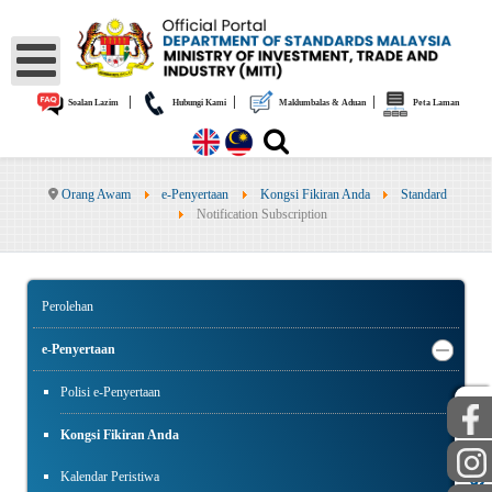
|
|
|
Soalan Lazim
Hubungi Kami
Maklumbalas & Aduan
Peta Laman
Orang Awam
e-Penyertaan
Kongsi Fikiran Anda
Standard
Notification Subscription
Perolehan
e-Penyertaan
Polisi e-Penyertaan
Kongsi Fikiran Anda
AWAM
STAF
Kalendar Peristiwa