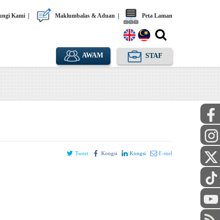
ngi Kami
|
Maklumbalas & Aduan
|
Peta Laman
AWAM
STAF
Tweet
Kongsi
Kongsi
E-mel