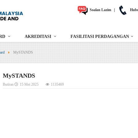
Soalan Lazim
|
Hubu
RD
AKREDITASI
FASILITASI PERDAGANGAN
ard
MySTANDS
MySTANDS
Butiran
15 Mei 2025
1135469