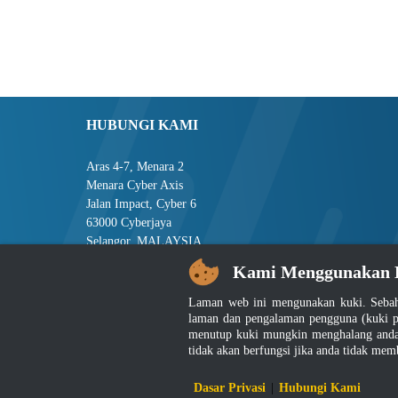
HUBUNGI KAMI
Aras 4-7, Menara 2
Menara Cyber Axis
Jalan Impact, Cyber 6
63000 Cyberjaya
Selangor, MALAYSIA
Kami Menggunakan 
Tel : +603-8008 2900
Faks : +603-8008 2901
Laman web ini mengunakan kuki. Sebah
E-mel : central[at]jsm[dot]gov[dot]my
laman dan pengalaman pengguna (kuki p
menutup kuki mungkin menghalang anda 
tidak akan berfungsi jika anda tidak mem
Penafian
|
D
Dasar Privasi
|
Hubungi Kami