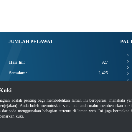
JUMLAH PELAWAT
PAU
Hari Ini:
927
Semalam:
2,425
Minggu Ini:
8,328
Kuki
Bulan Ini:
10,474
agian adalah penting bagi membolehkan laman ini beroperasi, manakala y
Total:
2,658,100
enjejakan). Anda boleh memutuskan sama ada anda mahu membenarkan kuki at
daripada menggunakan bahagian tertentu di laman web. Ini juga bermakna b
benarkan kuki.
asar Keselamatan
|
Dasar Privasi
|
Dasar Privasi Aplikasi
|
Soalan Lazim
|
Peta Lam
Hakcipta 2022 @ Jabatan Standard Malaysia