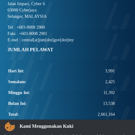
Jalan Impact, Cyber 6
63000 Cyberjaya
Selangor, MALAYSIA
Tel : +603-8008 2900
Faks : +603-8008 2901
E-mel : central[at]jsm[dot]gov[dot]my
JUMLAH PELAWAT
Hari Ini:
3,991
Semalam:
2,425
Minggu Ini:
11,392
Bulan Ini:
13,538
Total:
2,661,164
PAUTAN POPULAR
Kami Menggunakan Kuki