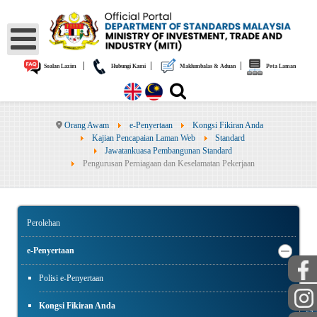
|
|
|
Soalan Lazim
Hubungi Kami
Maklumbalas & Aduan
Peta Laman
Orang Awam
e-Penyertaan
Kongsi Fikiran Anda
Kajian Pencapaian Laman Web
Standard
Jawatankuasa Pembangunan Standard
Pengurusan Perniagaan dan Keselamatan Pekerjaan
Perolehan
e-Penyertaan
Polisi e-Penyertaan
AWAM
Kongsi Fikiran Anda