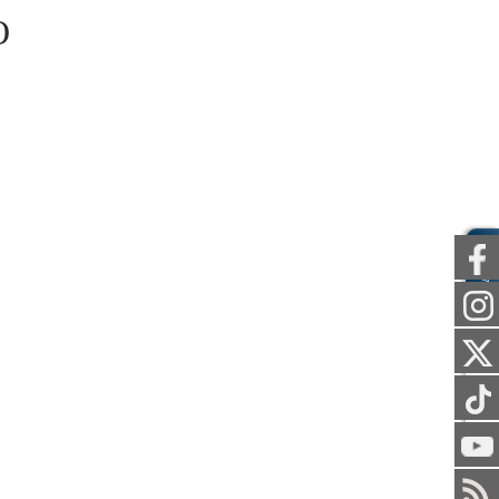
O
AWAM
STAF