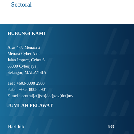
Sectoral
HUBUNGI KAMI
Aras 4-7, Menara 2
Menara Cyber Axis
Jalan Impact, Cyber 6
63000 Cyberjaya
Selangor, MALAYSIA
Tel : +603-8008 2900
Faks : +603-8008 2901
E-mel : central[at]jsm[dot]gov[dot]my
JUMLAH PELAWAT
Hari Ini:
633