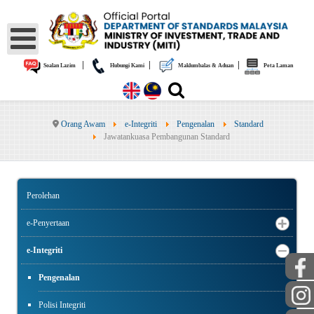
|
|
|
Soalan Lazim
Hubungi Kami
Maklumbalas & Aduan
Peta Laman
Orang Awam
e-Integriti
Pengenalan
Standard
Jawatankuasa Pembangunan Standard
Perolehan
e-Penyertaan
e-Integriti
Pengenalan
Polisi Integriti