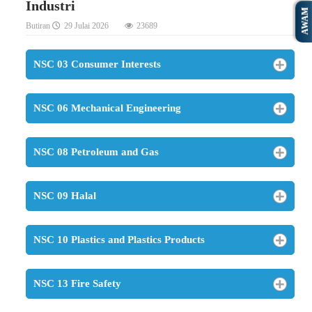
Industri
AWAM
Butiran
29 Julai 2026
23689
NSC 03 Consumer Interests
NSC 06 Mechanical Engineering
NSC 08 Petroleum and Gas
NSC 09 Halal
NSC 10 Plastics and Plastics Products
NSC 13 Fire Safety