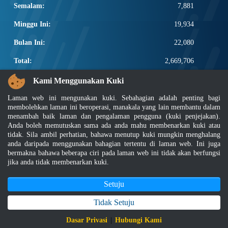
Semalam:
7,881
Minggu Ini:
19,934
Bulan Ini:
22,080
Total:
2,669,706
PAUTAN POPULAR
Kami Menggunakan Kuki
Laman web ini mengunakan kuki. Sebahagian adalah penting bagi
Elektroteknikal, ICT dan Pembinaan
membolehkan laman ini beroperasi, manakala yang lain membantu dalam
Other Notification Search
menambah baik laman dan pengalaman pengguna (kuki penjejakan).
Regular Notification Search
Anda boleh memutuskan sama ada anda mahu membenarkan kuki atau
Notification Subscription
tidak. Sila ambil perhatian, bahawa menutup kuki mungkin menghalang
Pengurusan Perniagaan dan Keselamatan Pekerjaan
anda daripada menggunakan bahagian tertentu di laman web. Ini juga
bermakna bahawa beberapa ciri pada laman web ini tidak akan berfungsi
jika anda tidak membenarkan kuki.
Penafian
|
Dasar Keselamatan
|
Dasar Privasi
|
Dasar Privasi Aplikasi
|
Soalan Lazim
|
Peta Laman
|
MyGOV
Setuju
Hakcipta 2022 @ Jabatan Standard Malaysia
Tidak Setuju
Paparan terbaik menggunakan pelayar Mozilla Firefox dan Google Chrome
Dasar Privasi
|
Hubungi Kami
dengan resolusi skrin 1366 x 768