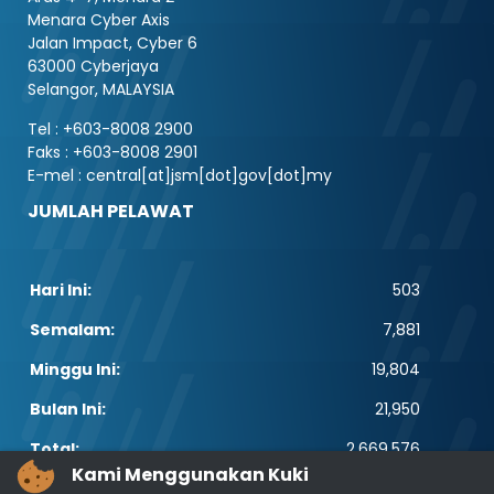
Menara Cyber Axis
Jalan Impact, Cyber 6
63000 Cyberjaya
Selangor, MALAYSIA
Tel : +603-8008 2900
Faks : +603-8008 2901
E-mel : central[at]jsm[dot]gov[dot]my
JUMLAH PELAWAT
Hari Ini:
503
Semalam:
7,881
Minggu Ini:
19,804
Bulan Ini:
21,950
Total:
2,669,576
Kami Menggunakan Kuki
PAUTAN POPULAR