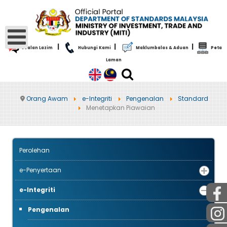
|
|
|
Soalan Lazim
Hubungi Kami
Maklumbalas & Aduan
Peta
Laman
Orang Awam
e-Integriti
Pengenalan
Standard
Menetapkan Piawaian
Perolehan
e-Penyertaan
e-Integriti
Pengenalan