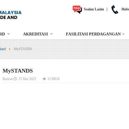
Soalan Lazim
|
Hubu
RD
AKREDITASI
FASILITASI PERDAGANGAN
dard
MySTANDS
MySTANDS
Butiran
15 Mei 2025
1139018