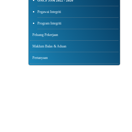
OACP JSM 2022 - 2026
Pegawai Integriti
Program Integriti
Peluang Pekerjaan
Maklum Balas & Aduan
Pertanyaan