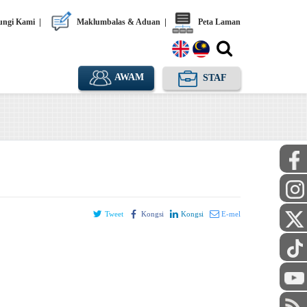
ngi Kami
|
Maklumbalas & Aduan
|
Peta Laman
AWAM
STAF
Tweet
Kongsi
Kongsi
E-mel