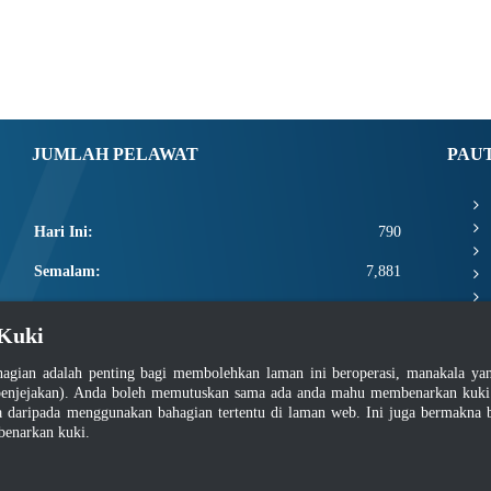
JUMLAH PELAWAT
PAU
Hari Ini:
790
Semalam:
7,881
Minggu Ini:
20,091
Kuki
Bulan Ini:
22,237
agian adalah penting bagi membolehkan laman ini beroperasi, manakala y
Total:
2,669,863
enjejakan). Anda boleh memutuskan sama ada anda mahu membenarkan kuki at
daripada menggunakan bahagian tertentu di laman web. Ini juga bermakna b
benarkan kuki.
asar Keselamatan
|
Dasar Privasi
|
Dasar Privasi Aplikasi
|
Soalan Lazim
|
Peta Lam
Hakcipta 2022 @ Jabatan Standard Malaysia