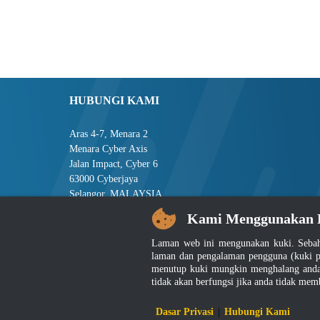
HUBUNGI KAMI
Aras 4-7, Menara 2
Menara Cyber Axis
Jalan Impact, Cyber 6
63000 Cyberjaya
Selangor, MALAYSIA
Kami Menggunakan 
Tel : +603-8008 2900
Faks : +603-8008 2901
Laman web ini mengunakan kuki. Sebah
E-mel : central[at]jsm[dot]gov[dot]my
laman dan pengalaman pengguna (kuki p
menutup kuki mungkin menghalang anda 
tidak akan berfungsi jika anda tidak mem
Penafian
|
D
Dasar Privasi
|
Hubungi Kami