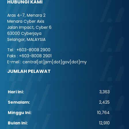
HUBUNGI KAMI
Aras 4-7, Menara 2
Menara Cyber Axis
Jalan Impact, Cyber 6
63000 Cyberjaya
Selangor, MALAYSIA
Tel : +603-8008 2900
Faks : +603-8008 2901
E-mel : central[at]jsm[dot]gov[dot]my
JUMLAH PELAWAT
Hari Ini:
3,363
Semalam:
2,425
Minggu Ini:
10,764
Bulan Ini:
12,910