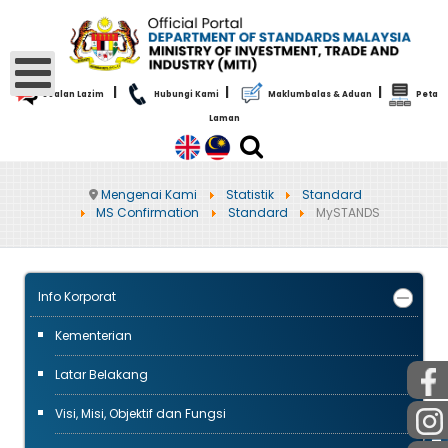
|
|
|
Soalan Lazim
Hubungi Kami
Maklumbalas & Aduan
Peta
Laman
Mengenai Kami
Statistik
Standard
MS Confirmation
Standard
MySTANDS
Info Korporat
Kementerian
Latar Belakang
Visi, Misi, Objektif dan Fungsi