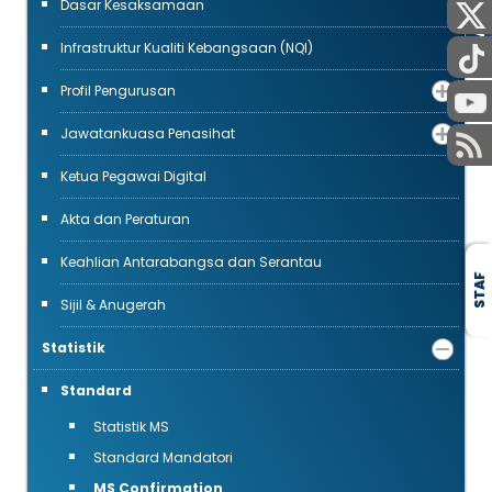
AWAM
Dasar Kesaksamaan
Infrastruktur Kualiti Kebangsaan (NQI)
Profil Pengurusan
Jawatankuasa Penasihat
Ketua Pegawai Digital
Akta dan Peraturan
Keahlian Antarabangsa dan Serantau
STAF
Sijil & Anugerah
Statistik
Standard
Statistik MS
Standard Mandatori
MS Confirmation