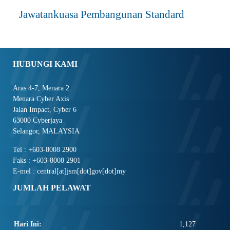
Jawatankuasa Pembangunan Standard
HUBUNGI KAMI
Aras 4-7, Menara 2
Menara Cyber Axis
Jalan Impact, Cyber 6
63000 Cyberjaya
Selangor, MALAYSIA
Tel : +603-8008 2900
Faks : +603-8008 2901
E-mel : central[at]jsm[dot]gov[dot]my
JUMLAH PELAWAT
Hari Ini:
1,127