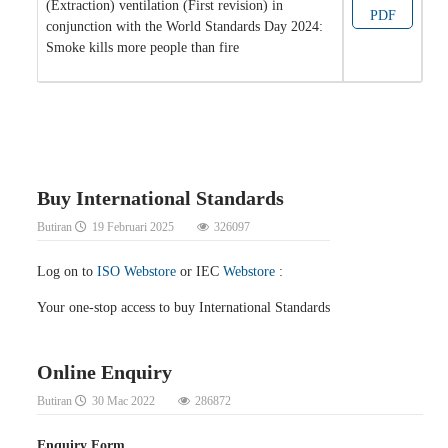
(Extraction) ventilation (First revision) in
PDF
conjunction with the World Standards Day 2024:
Smoke kills more people than fire
Buy International Standards
Butiran
19 Februari 2025
326097
Log on to
ISO Webstore
or IEC
Webstore
:
Your one-stop access to buy International Standards
Online Enquiry
Butiran
30 Mac 2022
286872
Enquiry Form