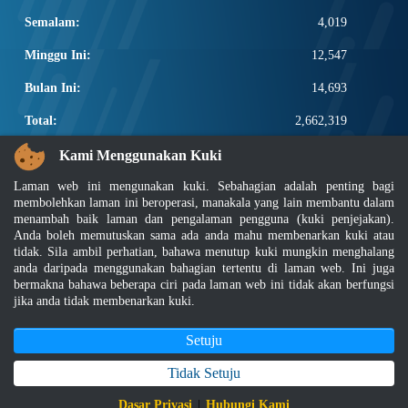
Semalam:
4,019
Minggu Ini:
12,547
Bulan Ini:
14,693
Total:
2,662,319
PAUTAN POPULAR
Kami Menggunakan Kuki
Laman web ini mengunakan kuki. Sebahagian adalah penting bagi
Elektroteknikal, ICT dan Pembinaan
membolehkan laman ini beroperasi, manakala yang lain membantu dalam
Other Notification Search
menambah baik laman dan pengalaman pengguna (kuki penjejakan).
Regular Notification Search
Anda boleh memutuskan sama ada anda mahu membenarkan kuki atau
Notification Subscription
tidak. Sila ambil perhatian, bahawa menutup kuki mungkin menghalang
anda daripada menggunakan bahagian tertentu di laman web. Ini juga
Pengurusan Perniagaan dan Keselamatan Pekerjaan
bermakna bahawa beberapa ciri pada laman web ini tidak akan berfungsi
jika anda tidak membenarkan kuki.
Penafian
|
Dasar Keselamatan
|
Dasar Privasi
|
Dasar Privasi Aplikasi
|
Soalan Lazim
Setuju
|
Peta Laman
|
MyGOV
Hakcipta 2022 @ Jabatan Standard Malaysia
Tidak Setuju
Paparan terbaik menggunakan pelayar Mozilla Firefox dan Google Chrome
Dasar Privasi
|
Hubungi Kami