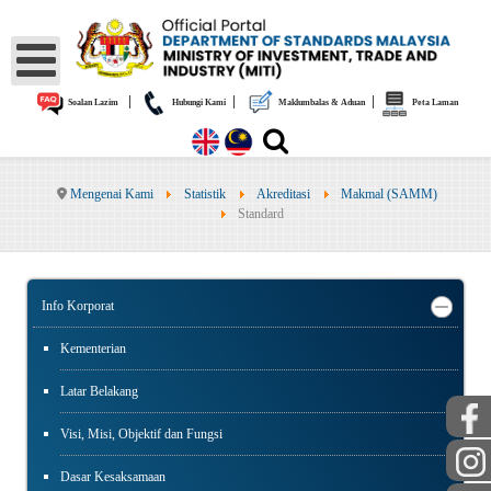
|
|
|
Soalan Lazim
Hubungi Kami
Maklumbalas & Aduan
Peta Laman
Mengenai Kami
Statistik
Akreditasi
Makmal (SAMM)
Standard
Info Korporat
Kementerian
Latar Belakang
Visi, Misi, Objektif dan Fungsi
Dasar Kesaksamaan