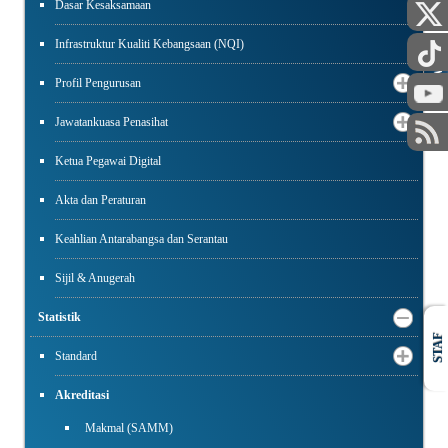
Dasar Kesaksamaan
Infrastruktur Kualiti Kebangsaan (NQI)
AWAM
Profil Pengurusan
Jawatankuasa Penasihat
Ketua Pegawai Digital
Akta dan Peraturan
Keahlian Antarabangsa dan Serantau
Sijil & Anugerah
Statistik
STAF
Standard
Akreditasi
Makmal (SAMM)