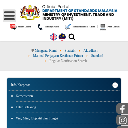
|
|
|
Soalan Lazim
Hubungi Kami
Maklumbalas & Aduan
Peta Laman
Mengenai Kami
Statistik
Akreditasi
Makmal Penjagaan Kesihatan Primer
Standard
Regular Notification Search
Info Korporat
Kementerian
Latar Belakang
Visi, Misi, Objektif dan Fungsi