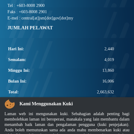
Tel : +603-8008 2900
Faks : +603-8008 2901
E-mel : central[at]jsm[dot]gov[dot]my
JUMLAH PELAWAT
Hari Ini:
2,440
Semalam:
4,019
Minggu Ini:
13,860
Bulan Ini:
16,006
Total:
2,663,632
PAUTAN POPULAR
Kami Menggunakan Kuki
Laman web ini mengunakan kuki. Sebahagian adalah penting bagi
Elektroteknikal, ICT dan Pembinaan
membolehkan laman ini beroperasi, manakala yang lain membantu dalam
Other Notification Search
menambah baik laman dan pengalaman pengguna (kuki penjejakan).
Regular Notification Search
Anda boleh memutuskan sama ada anda mahu membenarkan kuki atau