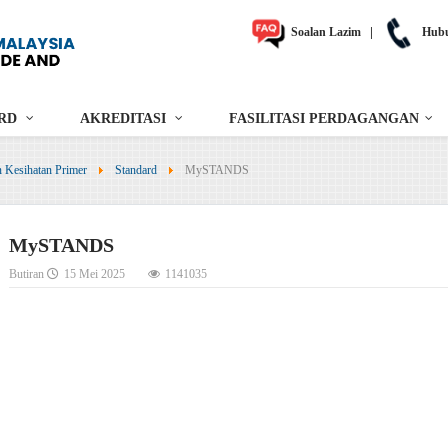
Soalan Lazim
|
Hubu
RD
AKREDITASI
FASILITASI PERDAGANGAN
 Kesihatan Primer
Standard
MySTANDS
MySTANDS
Butiran
15 Mei 2025
1141035