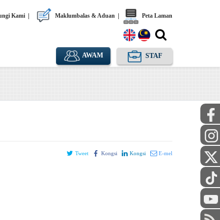
ngi Kami
|
Maklumbalas & Aduan
|
Peta Laman
AWAM
STAF
Tweet
Kongsi
Kongsi
E-mel